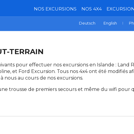
NOS EXCURSIONS
NOS 4X4
EXCURSION
Deutsch
English
Ph
UT-TERRAIN
ivants pour effectuer nos excursions en Islande : Land
oline, et Ford Excursion. Tous nos 4x4 ont été modifiés af
 à nous au cours de nos excursions.
une trousse de premiers secours et même du wifi pour q