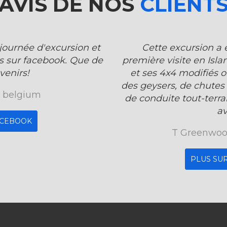
AVIS DE NOS
CLIENT
journée d'excursion et
Cette excursion a 
es sur facebook. Que de
première visite en Isl
venirs!
et ses 4x4 modifiés o
des geysers, de chutes 
, belgium
de conduite tout-terr
av
ACEBOOK
T Greenwoo
PLUS SU