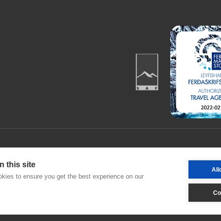
 this site
All
kies to ensure you get the best experience on our
Co