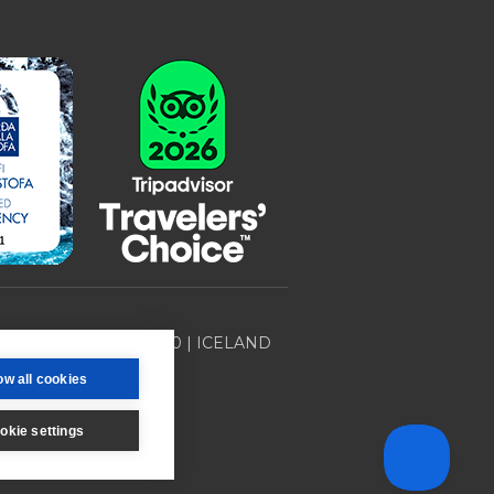
Desjamýri 9 | 270 | ICELAND
ow all cookies
okie settings