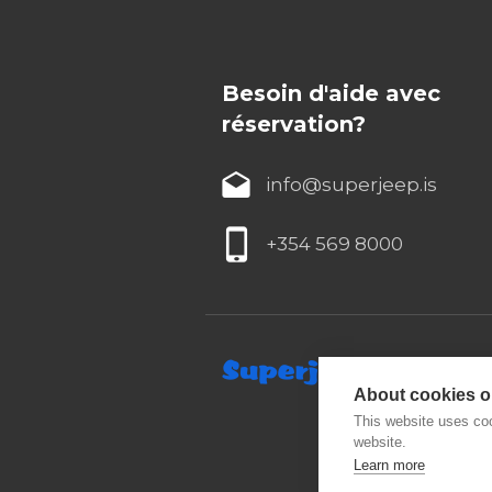
Besoin d'aide avec
réservation?
info@superjeep.is
+354 569 8000
About cookies on
This website uses coo
website.
Learn more