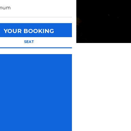
imum
YOUR BOOKING
SEAT