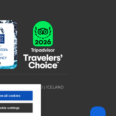
Desjamýri 9 | 270 | ICELAND
ow all cookies
okie settings