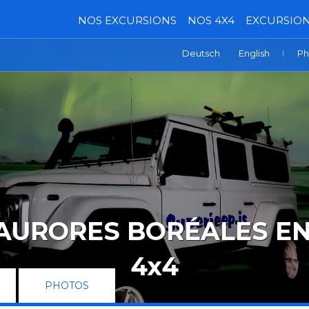
NOS EXCURSIONS
NOS 4X4
EXCURSION
Deutsch
English
Ph
AURORES BORÉALES EN
4x4
PHOTOS