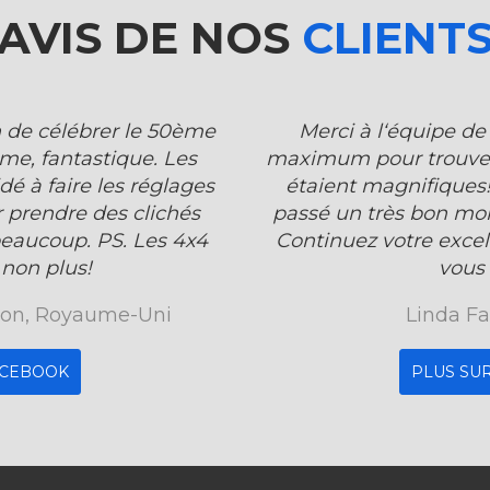
AVIS DE NOS
CLIENT
n de célébrer le 50ème
Merci à l‘équipe de 
me, fantastique. Les
maximum pour trouver l
é à faire les réglages
étaient magnifiques!
r prendre des clichés
passé un très bon mo
beaucoup. PS. Les 4x4
Continuez votre excel
 non plus!
vous r
son, Royaume-Uni
Linda Fa
ACEBOOK
PLUS SU