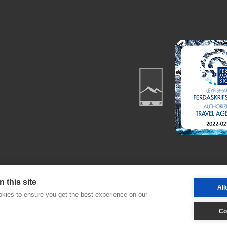
 this site
All
kies to ensure you get the best experience on our
Co